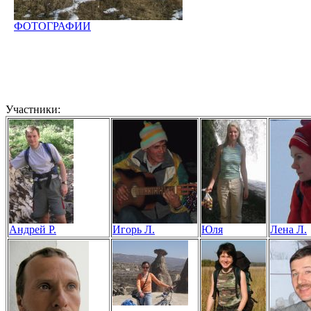
ФОТОГРАФИИ
Участники:
Андрей Р.
Игорь Л.
Юля
Лена Л.