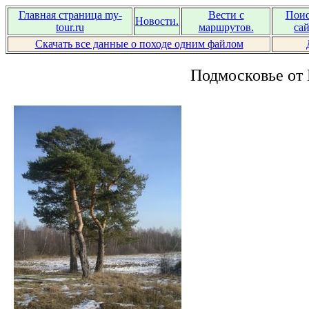
Главная страница my-
Вести с
Поис
Новости.
tour.ru
маршрутов.
сай
Скачать все данные о походе одним файлом
Подмосковье от 