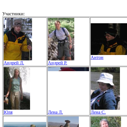
Участники:
Антон
Андрей Л.
Андрей Р.
Юля
Лена Л.
Лена С.