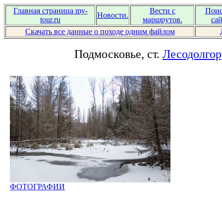
Главная страница my-
Вести с
Поис
Новости.
tour.ru
маршрутов.
сай
Скачать все данные о походе одним файлом
Подмосковье, ст.
Лесодолгор
ФОТОГРАФИИ