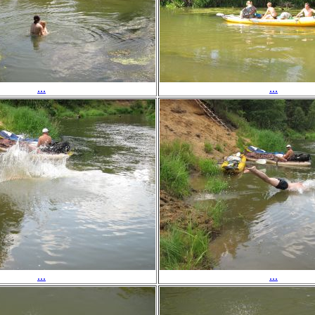
...
...
...
...