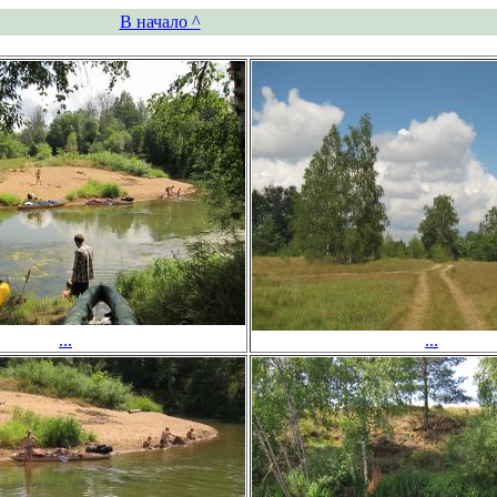
В начало ^
...
...