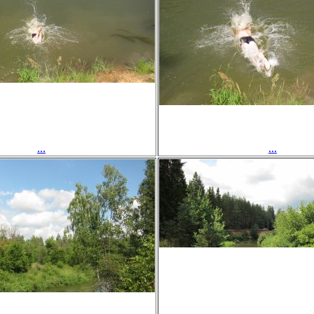
...
...