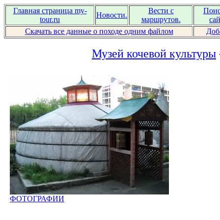
Главная страница my-
Вести с
Поис
Новости.
tour.ru
маршрутов.
сай
Скачать все данные о походе одним файлом
Доб
Музей кочевой культуры
ФОТОГРАФИИ