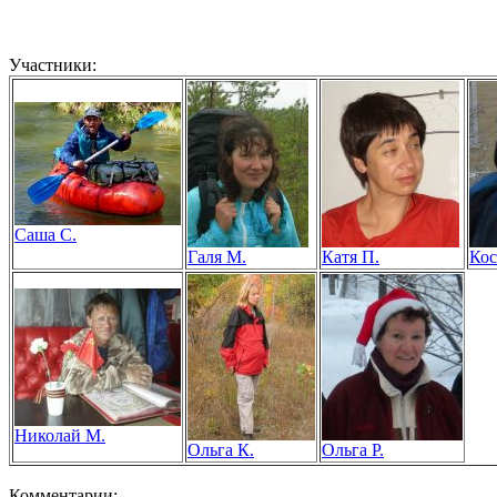
Участники:
Саша С.
Галя М.
Катя П.
Кос
Николай М.
Ольга К.
Ольга Р.
Комментарии: