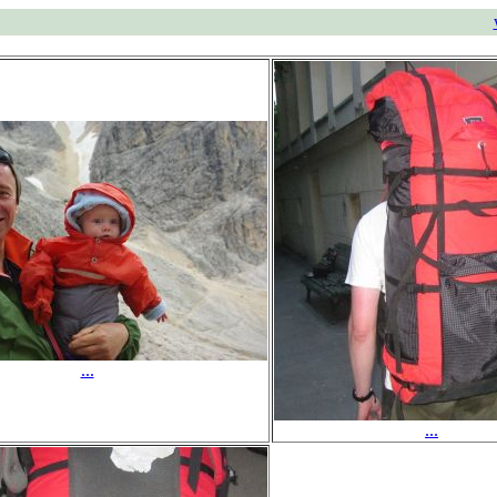
...
...