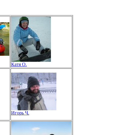
Катя О.
Игорь Ч.