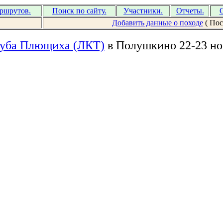
аршрутов.
Поиск по сайту.
Участники.
Отчеты.
С
Добавить данные о походе
( Пос
луба Плющиха (ЛКТ)
в Полушкино 22-23 но