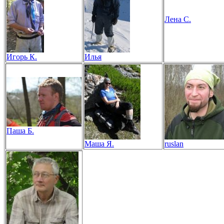
Лена С.
Игорь К.
Илья
Паша Б.
Маша Я.
ruslan