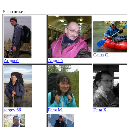
Участники:
Саша С.
Андрей
Андрей
sergey 66
Галя М.
Гена Х.