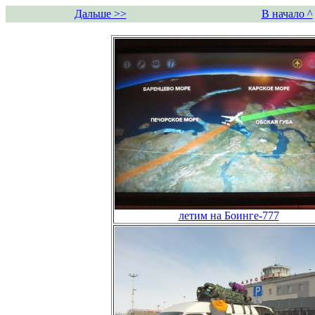
Дальше >>
В начало ^
летим на Боинге-777