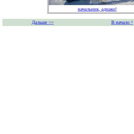
начальник, аднако!
Дальше >>
В начало ^