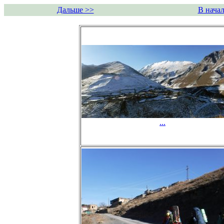
Дальше >>
В начал
...