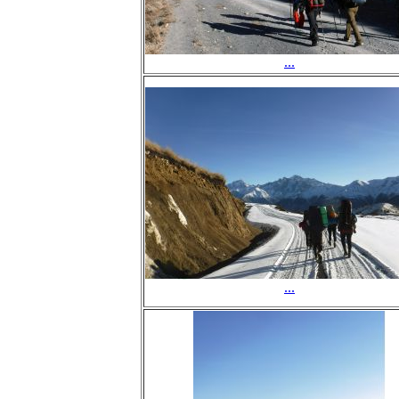
...
...