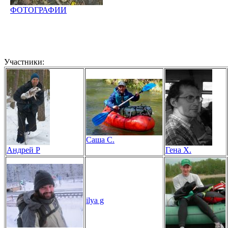
ФОТОГРАФИИ
Участники:
Саша С.
Андрей Р
Гена Х.
ilya g