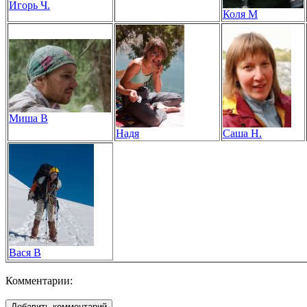
Игорь Ч.
Коля М
Миша В
Надя
Саша Н.
Вася В
Комментарии: