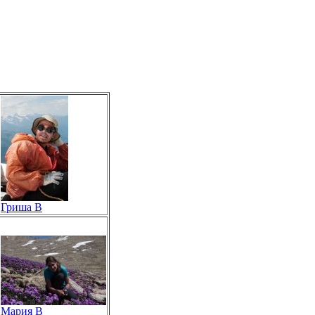
Гриша В
Мария В