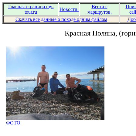
Главная страница my-
Вести с
Поис
Новости.
tour.ru
маршрутов.
сай
Скачать все данные о походе одним файлом
Доб
Красная Поляна, (горны
ФОТО