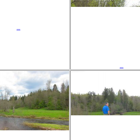
...
...