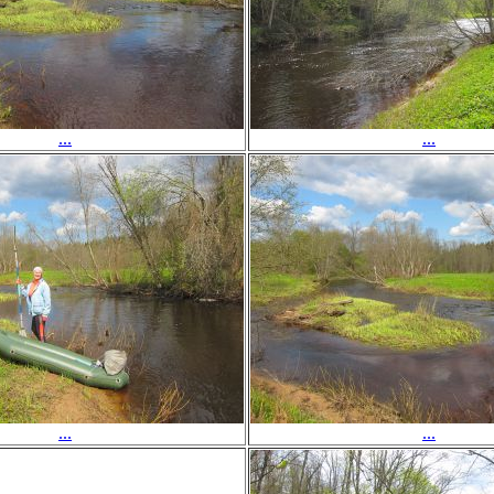
...
...
...
...