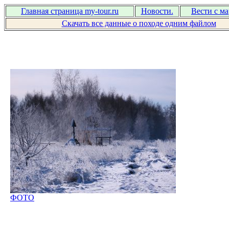
Главная страница my-tour.ru
Новости.
Вести с м
Скачать все данные о походе одним файлом
ФОТО