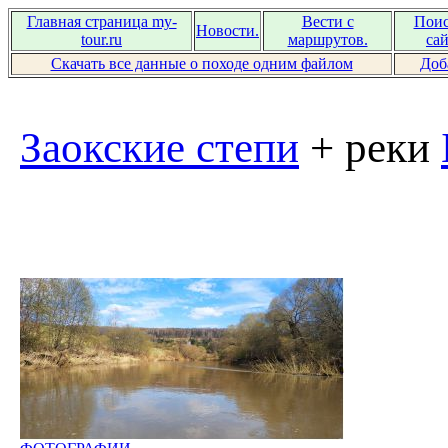
Главная страница my-
Вести с
Поис
Новости.
tour.ru
маршрутов.
сай
Скачать все данные о походе одним файлом
Доб
Заокские степи
+ реки