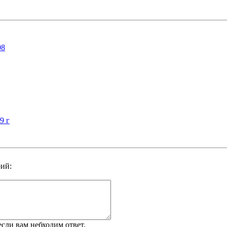
08
9 г
ий:
 если вам небходим ответ.