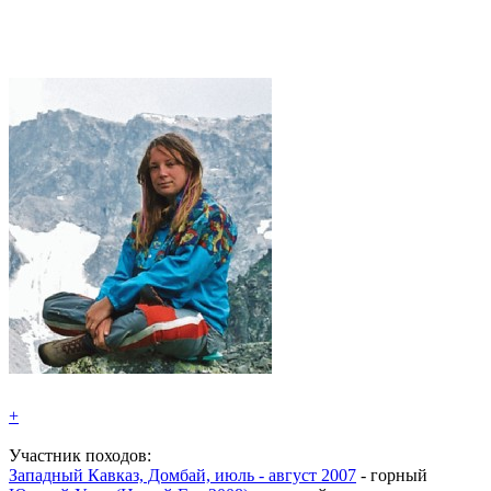
+
Участник походов:
Западный Кавказ, Домбай, июль - август 2007
- горный