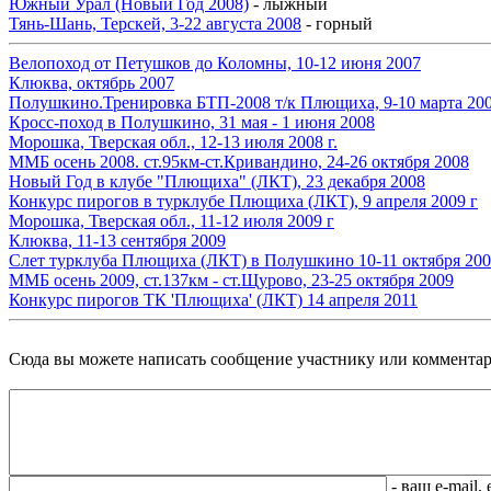
Южный Урал (Новый Год 2008)
- лыжный
Тянь-Шань, Терскей, 3-22 августа 2008
- горный
Велопоход от Петушков до Коломны, 10-12 июня 2007
Клюква, октябрь 2007
Полушкино.Тренировка БТП-2008 т/к Плющиха, 9-10 марта 20
Кросс-поход в Полушкино, 31 мая - 1 июня 2008
Морошка, Тверская обл., 12-13 июля 2008 г.
ММБ осень 2008. ст.95км-ст.Кривандино, 24-26 октября 2008
Новый Год в клубе "Плющиха" (ЛКТ), 23 декабря 2008
Конкурс пирогов в турклубе Плющиха (ЛКТ), 9 апреля 2009 г
Морошка, Тверская обл., 11-12 июля 2009 г
Клюква, 11-13 сентября 2009
Слет турклуба Плющиха (ЛКТ) в Полушкино 10-11 октября 200
ММБ осень 2009, ст.137км - ст.Щурово, 23-25 октября 2009
Конкурс пирогов ТК 'Плющиха' (ЛКТ) 14 апреля 2011
Сюда вы можете написать сообщение участнику или комментар
- ваш e-mail,