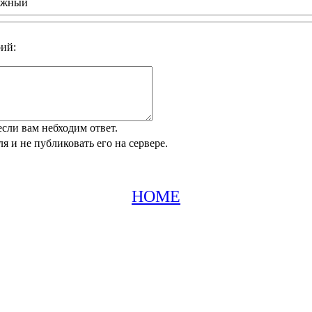
ыжный
ий:
 если вам небходим ответ.
я и не публиковать его на сервере.
HOME