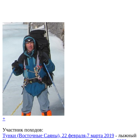
+
Участник походов:
Тунки (Восточные Саяны), 22 февраля-7 марта 2019
- лыжный