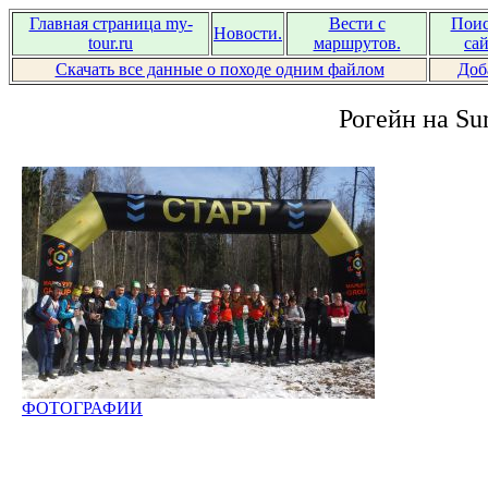
Главная страница my-
Вести с
Поис
Новости.
tour.ru
маршрутов.
сай
Скачать все данные о походе одним файлом
Доб
Рогейн на Su
ФОТОГРАФИИ