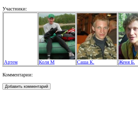
Участники:
Артем
Коля М
Саша К.
Женя Б.
Комментарии: