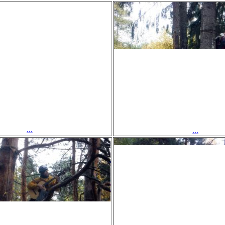
...
...