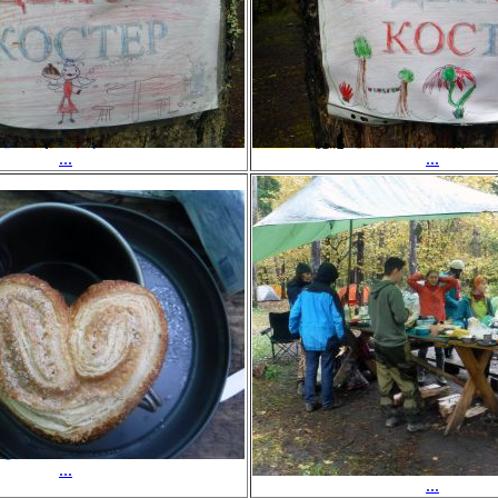
...
...
...
...