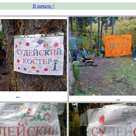
В начало ^
...
...