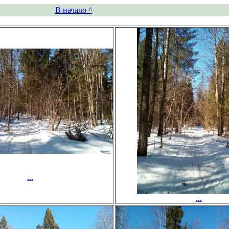
В начало ^
...
...