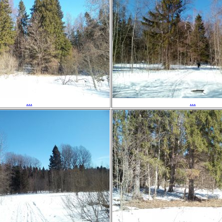
...
...