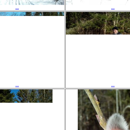
...
...
...
...