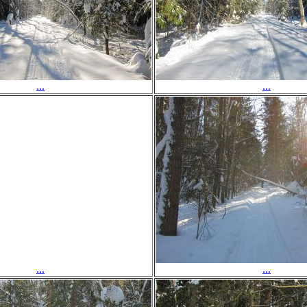
...
...
...
...