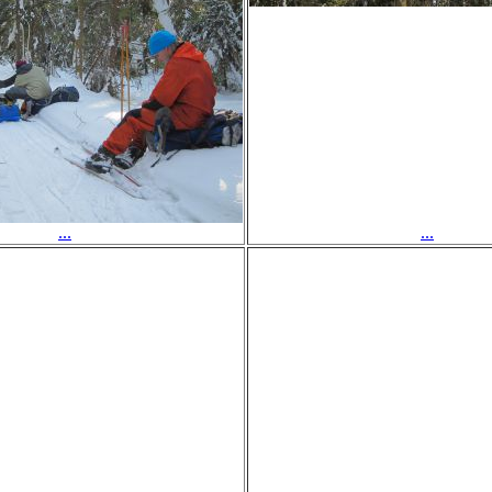
...
...