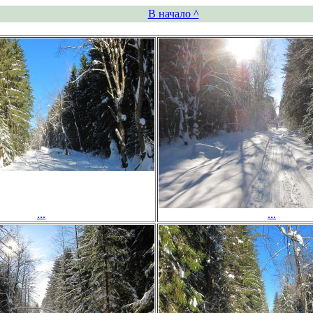
В начало ^
...
...