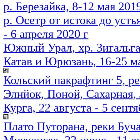
р. Березайка, 8-12 мая 201
р. Осетр от истока до усть
- 6 апреля 2020 г
Южный Урал, хр. Зигальга
Катав и Юрюзань, 16-25 ма
Кольский пакрафтинг 5, р
Элнйок, Поной, Сахарная,
Курга, 22 августа - 5 сент
Плато Путорана, реки Буча